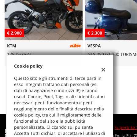
tracciamento
che
NEWS
adottiamo
per
offrire
AREA COMMERCIANTI
le
€ 2.300
€ 2.400
funzionalità
e
VESPA
MASH
svolgere
GTS 250 GT 200 TURISMO
Scrambler 4T
le
attività
Cookie policy
di
seguito
Questo sito e gli strumenti di terze parti in
descritte.
esso integrati trattano dati personali (es.
Per
dati di navigazione o indirizzi IP) e fanno
ottenere
uso di Cookie, Pixel, Tags o altri identificatori
maggiori
necessari per il funzionamento e per il
informazioni
raggiungimento delle finalità descritte nella
sull'utilità
cookie policy, tra cui il miglioramento delle
e
funzionalità del sito e la pubblicità
sul
personalizzata. Cliccando sul pulsante
Superbike 
funzionamento
Accetta Tutti dichiari di accettare l'utilizzo di
Via Emilia Est, 7
di