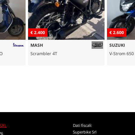
€ 2.600
€ 9.400
SUZUKI
BMW
V-Strom 650 4T
R 1200 RT L
SRL
Dati fiscali:
Superbike Srl
76