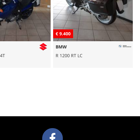
€ 17.100
BMW
C
R 1250 GS Adventure hp