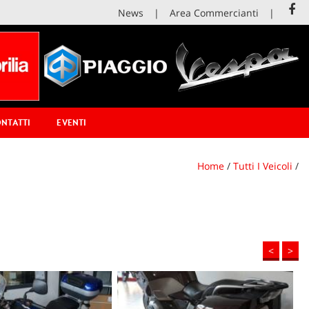
News
Area Commercianti
NTATTI
EVENTI
Home
/
Tutti I Veicoli
/
<
>