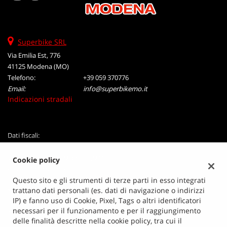
Superbike SRL
Via Emilia Est, 776
41125 Modena (MO)
Telefono:
+39 059 370776
Email:
info@superbikemo.it
Indicazioni stradali
Dati fiscali:
Superbike Srl
Via Emilia Est, 776, Modena (MO)
Cookie policy
P.IVA:
01363320365
Registro delle imprese:
MO
Questo sito e gli strumenti di terze parti in esso integrati
trattano dati personali (es. dati di navigazione o indirizzi
N°
01363320365
IP) e fanno uso di Cookie, Pixel, Tags o altri identificatori
REA:
MO-211365
necessari per il funzionamento e per il raggiungimento
Capitale sociale: €
110.000,00 i.v.
delle finalità descritte nella cookie policy, tra cui il