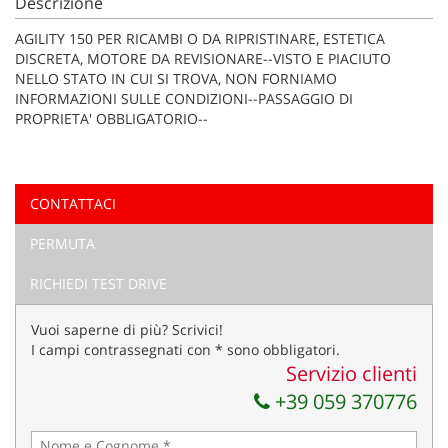
Descrizione
tta
ti
AGILITY 150 PER RICAMBI O DA RIPRISTINARE, ESTETICA
DISCRETA, MOTORE DA REVISIONARE--VISTO E PIACIUTO
NELLO STATO IN CUI SI TROVA, NON FORNIAMO
mpre
Cookie necessari
INFORMAZIONI SULLE CONDIZIONI--PASSAGGIO DI
litato
PROPRIETA' OBBLIGATORIO--
Cookie delle preferenze
Cookie per il miglioramento dell'esperienza utente
CONTATTACI
PERMUTA
Cookie analitici
RICHIEDI TEST DRIVE
Cookie di marketing
Vuoi saperne di più? Scrivici!
I campi contrassegnati con * sono obbligatori.
Leggi
Servizio clienti
la
+39 059 370776
cookie
policy