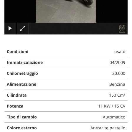
tracciamento
che
NEWS
adottiamo
per
offrire
×
AREA COMMERCIANTI
le
funzionalità
e
svolgere
Condizioni
usato
le
attività
Immatricolazione
04/2009
di
seguito
Chilometraggio
20.000
descritte.
Alimentazione
Benzina
Per
ottenere
Cilindrata
150 Cm³
maggiori
informazioni
Potenza
11 KW / 15 CV
sull'utilità
e
Tipo di cambio
Automatico
sul
funzionamento
Colore esterno
Antracite pastello
di