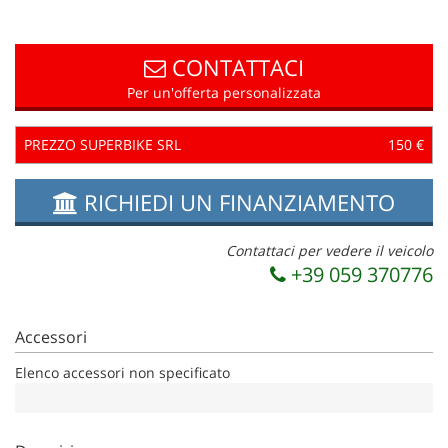
questi
strumenti
di
CONTATTACI
tracciamento
Per un'offerta personalizzata
si
rimanda
alla
PREZZO SUPERBIKE SRL
150 €
cookie
policy.
RICHIEDI UN FINANZIAMENTO
Puoi
rivedere
e
Contattaci per vedere il veicolo
modificare
+39 059 370776
le
tue
scelte
Accessori
in
qualsiasi
Elenco accessori non specificato
momento.