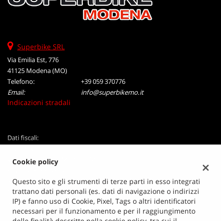
tta
ti
mpre
Cookie necessari
Superbike SRL
litato
Via Emilia Est, 776
41125 Modena (MO)
Cookie delle preferenze
Telefono:
+39 059 370776
Email:
info@superbikemo.it
Cookie per il miglioramento dell'esperienza utente
Indicazioni stradali
Cookie analitici
Dati fiscali:
Cookie di marketing
Superbike Srl
Via Emilia Est, 776, Modena (MO)
Cookie policy
P.IVA:
01363320365
Leggi
Registro delle imprese:
Questo sito e gli strumenti di terze parti in esso integrati
MO
la
trattano dati personali (es. dati di navigazione o indirizzi
N°
01363320365
cookie
IP) e fanno uso di Cookie, Pixel, Tags o altri identificatori
REA:
MO-211365
policy
necessari per il funzionamento e per il raggiungimento
Capitale sociale: €
110.000,00 i.v.
delle finalità descritte nella cookie policy, tra cui il