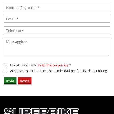
questi
strumenti
di
tracciamento
si
rimanda
alla
cookie
policy.
Puoi
rivedere
e
Ho letto e accetto
l'informativa privacy
*
modificare
le
Acconsento al trattamento dei miei dati per finalità di marketing
tue
scelte
in
qualsiasi
momento.