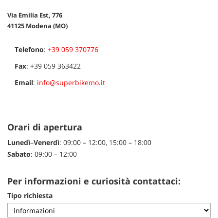
tracciamento
che
Via Emilia Est, 776
NEWS
adottiamo
41125 Modena (MO)
per
offrire
Telefono
:
+39 059 370776
AREA COMMERCIANTI
le
funzionalità
Fax
:
+39 059 363422
e
svolgere
Email
:
info@superbikemo.it
le
attività
di
seguito
Orari di apertura
descritte.
Per
Lunedì
–
Venerdì
: 09:00 – 12:00, 15:00 – 18:00
ottenere
Sabato
: 09:00 – 12:00
maggiori
informazioni
sull'utilità
Per informazioni e curiosità contattaci:
e
Tipo richiesta
sul
funzionamento
di