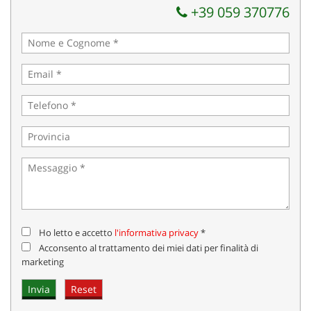
+39 059 370776
Salva
le
impostazioni
Ho letto e accetto
l'informativa privacy
*
Acconsento al trattamento dei miei dati per finalità di
marketing