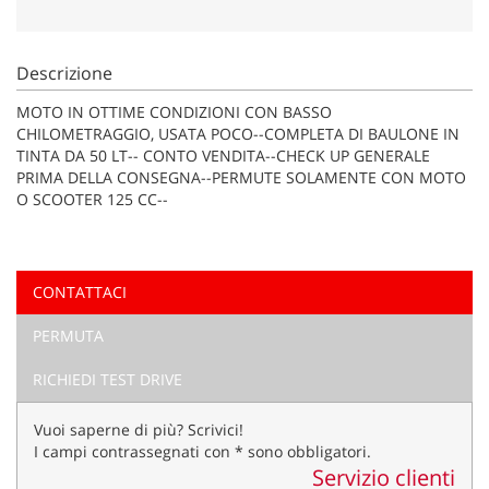
tta
ti
Descrizione
mpre
Cookie necessari
MOTO IN OTTIME CONDIZIONI CON BASSO
litato
CHILOMETRAGGIO, USATA POCO--COMPLETA DI BAULONE IN
TINTA DA 50 LT-- CONTO VENDITA--CHECK UP GENERALE
Cookie delle preferenze
PRIMA DELLA CONSEGNA--PERMUTE SOLAMENTE CON MOTO
O SCOOTER 125 CC--
Cookie per il miglioramento dell'esperienza utente
Cookie analitici
CONTATTACI
Cookie di marketing
PERMUTA
RICHIEDI TEST DRIVE
Leggi
la
Vuoi saperne di più? Scrivici!
cookie
I campi contrassegnati con * sono obbligatori.
policy
Servizio clienti