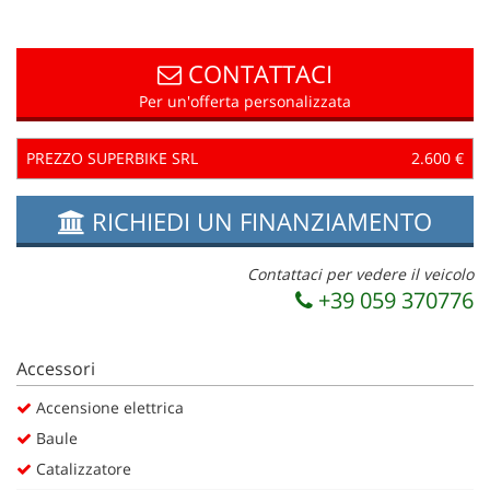
questi
strumenti
di
CONTATTACI
tracciamento
Per un'offerta personalizzata
si
rimanda
alla
PREZZO SUPERBIKE SRL
2.600 €
cookie
policy.
RICHIEDI UN FINANZIAMENTO
Puoi
rivedere
e
Contattaci per vedere il veicolo
modificare
+39 059 370776
le
tue
scelte
Accessori
in
qualsiasi
Accensione elettrica
momento.
Baule
Catalizzatore