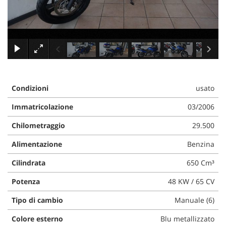
tracciamento
che
NEWS
adottiamo
per
offrire
×
AREA COMMERCIANTI
le
funzionalità
e
svolgere
Condizioni
usato
le
attività
Immatricolazione
03/2006
di
seguito
Chilometraggio
29.500
descritte.
Alimentazione
Benzina
Per
ottenere
Cilindrata
650 Cm³
maggiori
informazioni
Potenza
48 KW / 65 CV
sull'utilità
e
Tipo di cambio
Manuale (6)
sul
funzionamento
Colore esterno
Blu metallizzato
di