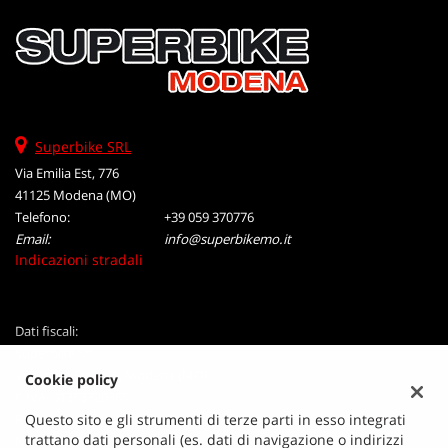
Superbike SRL
Via Emilia Est, 776
41125 Modena (MO)
Telefono:
+39 059 370776
Email:
info@superbikemo.it
Indicazioni stradali
Dati fiscali:
Superbike Srl
Via Emilia Est, 776, Modena (MO)
Cookie policy
P.IVA:
01363320365
Registro delle imprese:
MO
Questo sito e gli strumenti di terze parti in esso integrati
trattano dati personali (es. dati di navigazione o indirizzi
N°
01363320365