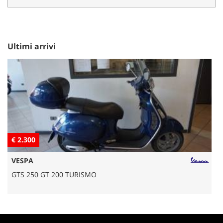
Ultimi arrivi
€ 2.300
€
VESPA
GTS 250 GT 200 TURISMO