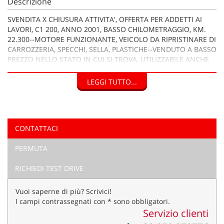
Descrizione
tta
ti
SVENDITA X CHIUSURA ATTIVITA', OFFERTA PER ADDETTI AI
LAVORI, C1 200, ANNO 2001, BASSO CHILOMETRAGGIO, KM.
22.300--MOTORE FUNZIONANTE, VEICOLO DA RIPRISTINARE DI
mpre
Cookie necessari
CARROZZERIA, SPECCHI, SELLA, PLASTICHE--VENDUTO A BASSO
litato
PREZZO NELLO STATO IN CUI SI TROVA, UTILIZZABILE ANCHE
PER RICAMBI--SE INTERESSATI NECESSARIO VENIRE A
Cookie delle preferenze
PRENDERNE VISIONE--PREZZO NON TRATTABILE, VERA
LEGGI TUTTO...
OCCASIONE, COMPRESO NEL PREZZO VIENE FORNITO
Cookie per il miglioramento dell'esperienza utente
UN'ALTRO C1 PER PEZZI DI RICAMBIO--
Cookie analitici
CONTATTACI
Cookie di marketing
PERMUTA
RICHIEDI TEST DRIVE
Leggi
la
Vuoi saperne di più? Scrivici!
cookie
I campi contrassegnati con * sono obbligatori.
policy
Servizio clienti