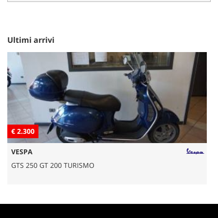
Ultimi arrivi
€ 2.300
€
VESPA
GTS 250 GT 200 TURISMO