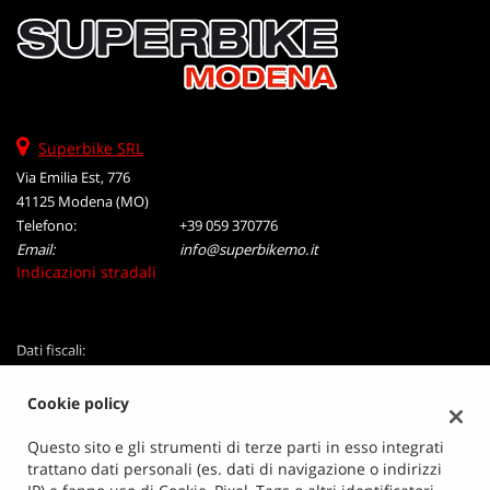
Superbike SRL
Via Emilia Est, 776
41125 Modena (MO)
Telefono:
+39 059 370776
Email:
info@superbikemo.it
Indicazioni stradali
Dati fiscali:
Superbike Srl
Via Emilia Est, 776, Modena (MO)
Cookie policy
P.IVA:
01363320365
Registro delle imprese:
MO
Questo sito e gli strumenti di terze parti in esso integrati
trattano dati personali (es. dati di navigazione o indirizzi
N°
01363320365