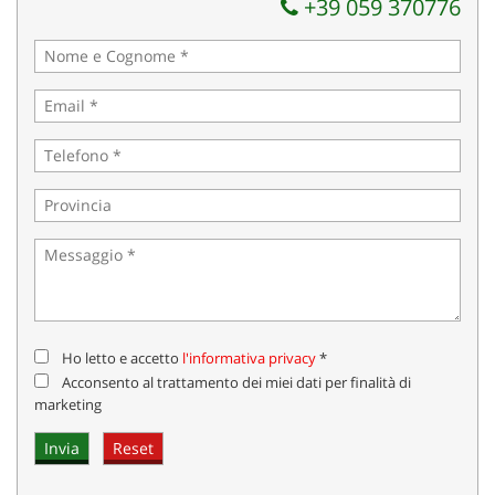
+39 059 370776
Salva
le
impostazioni
Ho letto e accetto
l'informativa privacy
*
Acconsento al trattamento dei miei dati per finalità di
marketing