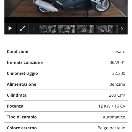
tracciamento
che
NEWS
adottiamo
per
offrire
×
AREA COMMERCIANTI
le
funzionalità
e
svolgere
Condizioni
usato
le
attività
Immatricolazione
06/2001
di
seguito
Chilometraggio
22.300
descritte.
Alimentazione
Benzina
Per
ottenere
Cilindrata
200 Cm³
maggiori
informazioni
Potenza
12 KW / 16 CV
sull'utilità
e
Tipo di cambio
Automatico
sul
funzionamento
Colore esterno
Beige pastello
di