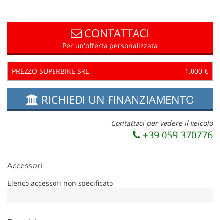
questi
strumenti
di
CONTATTACI
tracciamento
Per un'offerta personalizzata
si
rimanda
alla
PREZZO SUPERBIKE SRL
1.000 €
cookie
policy.
RICHIEDI UN FINANZIAMENTO
Puoi
rivedere
e
Contattaci per vedere il veicolo
modificare
+39 059 370776
le
tue
scelte
Accessori
in
qualsiasi
Elenco accessori non specificato
momento.