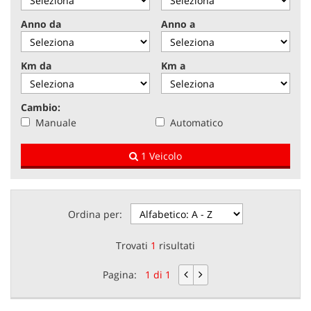
tracciamento
che
Anno da
Anno a
NEWS
adottiamo
per
offrire
Km da
Km a
AREA COMMERCIANTI
le
funzionalità
e
Cambio:
svolgere
Manuale
Automatico
le
attività
1 Veicolo
di
seguito
descritte.
Per
ottenere
Ordina per:
maggiori
informazioni
Trovati
1
risultati
sull'utilità
e
Pagina:
1 di 1
sul
funzionamento
di