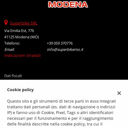
Salva
le
impostazioni
Superbike SRL
Via Emilia Est, 776
41125 Modena (MO)
Telefono:
+39 059 370776
Email:
info@superbikemo.it
Indicazioni stradali
Dati fiscali:
Superbike Srl
Via Emilia Est, 776, Modena (MO)
Cookie policy
P.IVA:
01363320365
Questo sito e gli strumenti di terze parti in esso integrati
Registro delle imprese:
MO
trattano dati personali (es. dati di navigazione o indirizzi
N°
01363320365
IP) e fanno uso di Cookie, Pixel, Tags o altri identificatori
REA:
MO-211365
necessari per il funzionamento e per il raggiungimento
Capitale sociale: €
110.000,00 i.v.
delle finalità descritte nella cookie policy, tra cui il