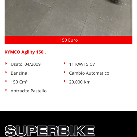
tta
ti
mpre
Cookie necessari
litato
150 Euro
Cookie delle preferenze
KYMCO Agility 150 .
Cookie per il miglioramento dell'esperienza utente
Usato, 04/2009
11 KW/15 CV
Benzina
Cambio Automatico
Cookie analitici
150 Cm³
20.000 Km
Cookie di marketing
Antracite Pastello
Leggi
la
cookie
policy