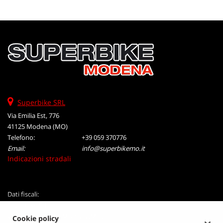
tta
ti
mpre
Cookie necessari
litato
Cookie delle preferenze
Cookie per il miglioramento dell'esperienza utente
Superbike SRL
Via Emilia Est, 776
Cookie analitici
41125 Modena (MO)
Telefono:
+39 059 370776
Cookie di marketing
Email:
info@superbikemo.it
Indicazioni stradali
Leggi
la
Dati fiscali:
cookie
Superbike Srl
policy
Via Emilia Est, 776, Modena (MO)
Cookie policy