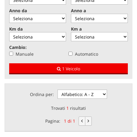
tracciamento
che
Anno da
Anno a
NEWS
adottiamo
per
offrire
Km da
Km a
AREA COMMERCIANTI
le
funzionalità
e
Cambio:
svolgere
Manuale
Automatico
le
attività
1 Veicolo
di
seguito
descritte.
Per
ottenere
Ordina per:
maggiori
informazioni
Trovati
1
risultati
sull'utilità
e
Pagina:
1 di 1
sul
funzionamento
di