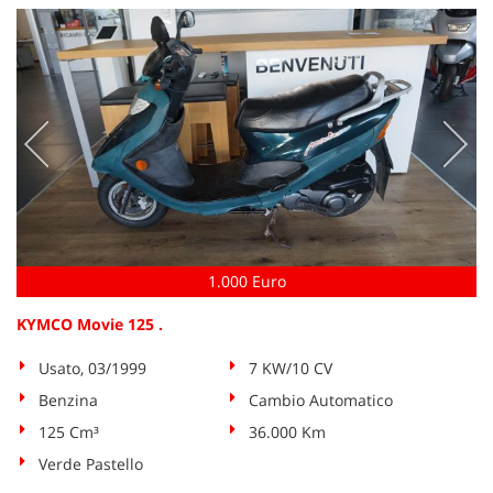
questi
strumenti
di
tracciamento
si
rimanda
alla
cookie
policy.
Puoi
rivedere
e
1.000 Euro
modificare
le
KYMCO Movie 125 .
tue
scelte
Usato, 03/1999
7 KW/10 CV
in
qualsiasi
Benzina
Cambio Automatico
momento.
125 Cm³
36.000 Km
Verde Pastello