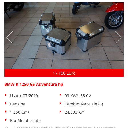
questi
strumenti
di
tracciamento
si
rimanda
alla
cookie
policy.
Puoi
rivedere
e
17.100 Euro
modificare
le
BMW R 1250 GS Adventure hp
tue
scelte
Usato, 07/2019
99 KW/135 CV
in
qualsiasi
Benzina
Cambio Manuale (6)
momento.
1.250 Cm³
24.500 Km
Blu Metallizzato