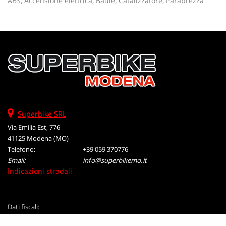
ABS, Accensione elettrica, Baule, Catalizzatore, Parabrezza
tta
ti
mpre
Cookie necessari
litato
Cookie delle preferenze
Cookie per il miglioramento dell'esperienza utente
Superbike SRL
Cookie analitici
Via Emilia Est, 776
41125 Modena (MO)
Cookie di marketing
Telefono:
+39 059 370776
Email:
info@superbikemo.it
Indicazioni stradali
Leggi
la
cookie
Dati fiscali:
policy
Superbike Srl