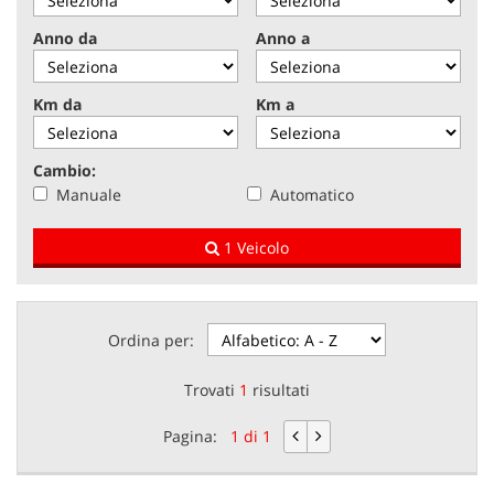
tracciamento
che
Anno da
Anno a
NEWS
adottiamo
per
offrire
Km da
Km a
AREA COMMERCIANTI
le
funzionalità
e
Cambio:
svolgere
Manuale
Automatico
le
attività
1 Veicolo
di
seguito
descritte.
Per
ottenere
Ordina per:
maggiori
informazioni
Trovati
1
risultati
sull'utilità
e
Pagina:
1 di 1
sul
funzionamento
di