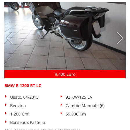
questi
strumenti
di
tracciamento
si
rimanda
alla
cookie
policy.
Puoi
rivedere
e
9.400 Euro
modificare
le
BMW R 1200 RT LC
tue
scelte
Usato, 04/2015
92 KW/125 CV
in
qualsiasi
Benzina
Cambio Manuale (6)
momento.
1.200 Cm³
59.900 Km
Bordeaux Pastello