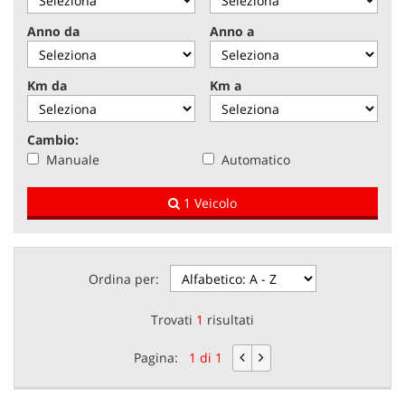
tracciamento
che
Anno da
Anno a
NEWS
adottiamo
per
offrire
Km da
Km a
AREA COMMERCIANTI
le
funzionalità
e
Cambio:
svolgere
Manuale
Automatico
le
attività
1 Veicolo
di
seguito
descritte.
Per
ottenere
Ordina per:
maggiori
informazioni
Trovati
1
risultati
sull'utilità
e
Pagina:
1 di 1
sul
funzionamento
di