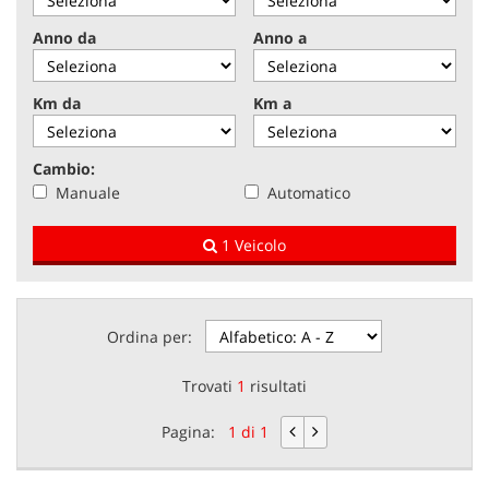
tracciamento
che
Anno da
Anno a
NEWS
adottiamo
per
offrire
Km da
Km a
AREA COMMERCIANTI
le
funzionalità
e
Cambio:
svolgere
Manuale
Automatico
le
attività
1 Veicolo
di
seguito
descritte.
Per
ottenere
Ordina per:
maggiori
informazioni
Trovati
1
risultati
sull'utilità
e
Pagina:
1 di 1
sul
funzionamento
di