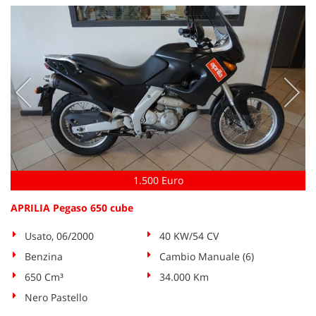
questi
strumenti
di
tracciamento
si
rimanda
alla
cookie
policy.
Puoi
rivedere
e
1.500 Euro
modificare
le
APRILIA Pegaso 650 cube
tue
scelte
Usato, 06/2000
40 KW/54 CV
in
qualsiasi
Benzina
Cambio Manuale (6)
momento.
650 Cm³
34.000 Km
Nero Pastello