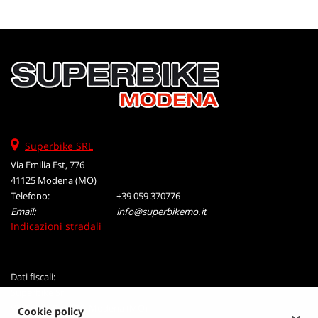
tta
ti
mpre
Cookie necessari
litato
Cookie delle preferenze
Cookie per il miglioramento dell'esperienza utente
Superbike SRL
Via Emilia Est, 776
Cookie analitici
41125 Modena (MO)
Telefono:
+39 059 370776
Cookie di marketing
Email:
info@superbikemo.it
Indicazioni stradali
Leggi
la
Dati fiscali:
cookie
Superbike Srl
policy
Via Emilia Est, 776, Modena (MO)
Cookie policy