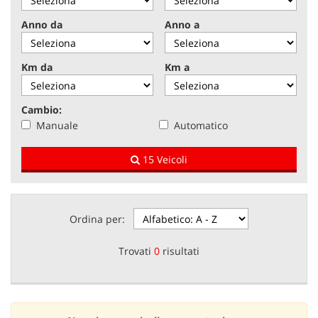
tracciamento
che
Anno da
Anno a
NEWS
adottiamo
per
offrire
Km da
Km a
AREA COMMERCIANTI
le
funzionalità
e
Cambio:
svolgere
Manuale
Automatico
le
attività
15 Veicoli
di
seguito
descritte.
Per
ottenere
Ordina per:
maggiori
informazioni
Trovati
0
risultati
sull'utilità
e
sul
funzionamento
di