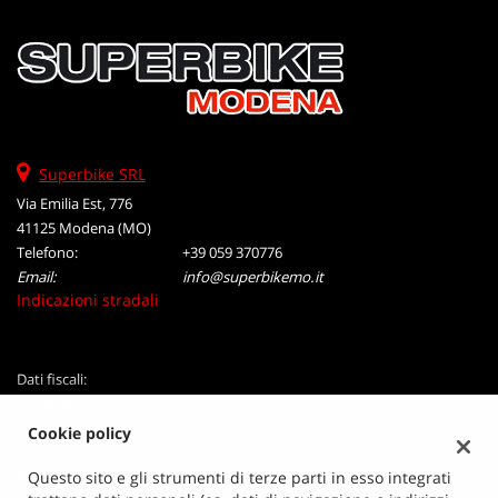
tta
ti
mpre
Cookie necessari
litato
Cookie delle preferenze
Superbike SRL
Via Emilia Est, 776
Cookie per il miglioramento dell'esperienza utente
41125 Modena (MO)
Telefono:
+39 059 370776
Cookie analitici
Email:
info@superbikemo.it
Indicazioni stradali
Cookie di marketing
Dati fiscali:
Leggi
Superbike Srl
la
Via Emilia Est, 776, Modena (MO)
Cookie policy
cookie
P.IVA:
01363320365
policy
Registro delle imprese:
Questo sito e gli strumenti di terze parti in esso integrati
MO