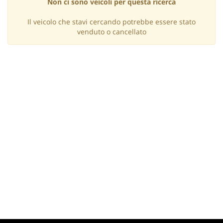
Non ci sono veicoli per questa ricerca
questi
strumenti
Il veicolo che stavi cercando potrebbe essere stato
di
venduto o cancellato
tracciamento
si
rimanda
alla
cookie
policy.
Puoi
rivedere
e
modificare
le
tue
scelte
in
qualsiasi
momento.