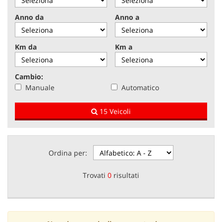
tracciamento
che
Anno da
Anno a
NEWS
adottiamo
per
offrire
Km da
Km a
AREA COMMERCIANTI
le
funzionalità
e
Cambio:
svolgere
Manuale
Automatico
le
attività
15 Veicoli
di
seguito
descritte.
Per
ottenere
Ordina per:
maggiori
informazioni
Trovati
0
risultati
sull'utilità
e
sul
funzionamento
di