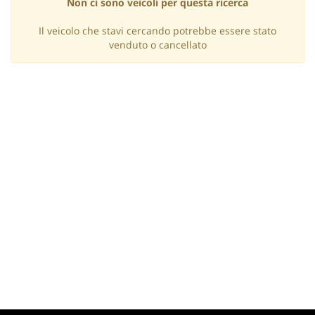
Non ci sono veicoli per questa ricerca
questi
strumenti
Il veicolo che stavi cercando potrebbe essere stato
di
venduto o cancellato
tracciamento
si
rimanda
alla
cookie
policy.
Puoi
rivedere
e
modificare
le
tue
scelte
in
qualsiasi
momento.