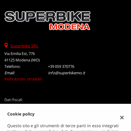
tta
ti
mpre
Cookie necessari
litato
Cookie delle preferenze
Superbike SRL
Via Emilia Est, 776
Cookie per il miglioramento dell'esperienza utente
41125 Modena (MO)
Telefono:
+39 059 370776
Cookie analitici
Email:
info@superbikemo.it
Indicazioni stradali
Cookie di marketing
Dati fiscali:
Leggi
Superbike Srl
la
Via Emilia Est, 776, Modena (MO)
Cookie policy
cookie
P.IVA:
01363320365
policy
Registro delle imprese:
Questo sito e gli strumenti di terze parti in esso integrati
MO