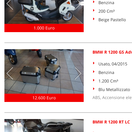
Benzina
200 Cm³
Beige Pastello
1.000 Euro
BMW R 1200 GS Adv
Usato, 04/2015
Benzina
1.200 Cm³
Blu Metallizzato
ABS, Accensione elet
12.600 Euro
BMW R 1200 RT LC