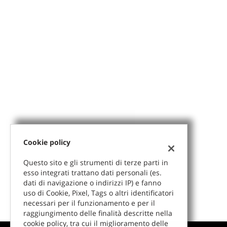
questi
strumenti
di
tracciamento
si
rimanda
alla
cookie
policy.
Puoi
rivedere
e
modificare
le
Cookie policy
tue
scelte
Questo sito e gli strumenti di terze parti in
in
esso integrati trattano dati personali (es.
qualsiasi
dati di navigazione o indirizzi IP) e fanno
momento.
uso di Cookie, Pixel, Tags o altri identificatori
necessari per il funzionamento e per il
raggiungimento delle finalità descritte nella
cookie policy, tra cui il miglioramento delle