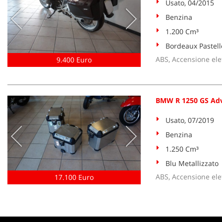
Usato, 04/2015
Benzina
1.200 Cm³
Bordeaux Pastell
ABS, Accensione elet
9.400 Euro
BMW R 1250 GS Ad
Usato, 07/2019
Benzina
1.250 Cm³
Blu Metallizzato
ABS, Accensione elet
17.100 Euro