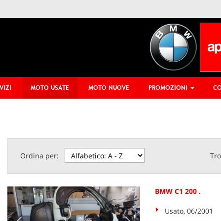
VIZI
MOTO USATE
MOTO NUOVE
PROMOZIONI
CO
Ordina per:
Tro
BMW C1 200 .
Usato, 06/2001