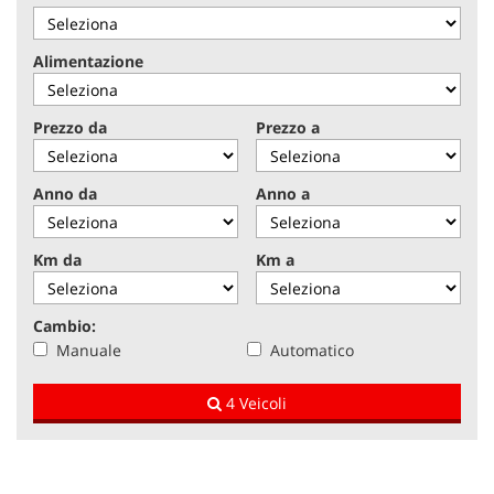
tracciamento
che
NEWS
adottiamo
Alimentazione
per
offrire
AREA COMMERCIANTI
le
Prezzo da
Prezzo a
funzionalità
e
svolgere
Anno da
Anno a
le
attività
di
Km da
Km a
seguito
descritte.
Per
Cambio:
ottenere
Manuale
Automatico
maggiori
informazioni
4 Veicoli
sull'utilità
e
sul
funzionamento
di