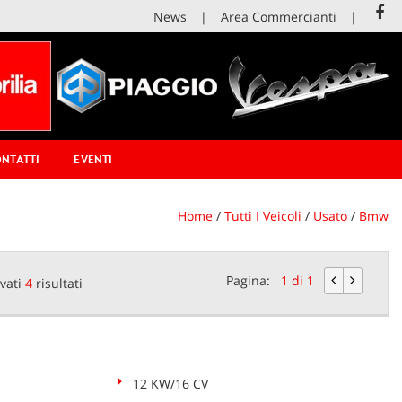
News
Area Commercianti
NTATTI
EVENTI
Home
/
Tutti I Veicoli
/
Usato
/
Bmw
Pagina:
1 di 1
vati
4
risultati
12 KW/16 CV